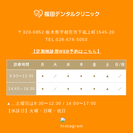
〒320-0852 栃木県宇都宮市下砥上町1545-20
TEL.028-678-5050
【定期検診用WEB予約はこちら】
診療時間
月
火
水
木
金
土
日/祝
9:00〜12:30
●
／
●
●
●
▲
／
14:45～18:30
●
／
●
●
●
▲
／
▲…土曜日は8:30〜12:30 / 14:00〜17:00
【休診日】火曜・日曜・祝日