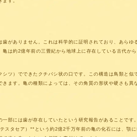
きます。
は歯がありません。これは科学的に証明されており、あらゆ
。亀は約2億年前の三畳紀から地球上に存在している古代か
。
クシツ）でできたクチバシ状の口です。この構造は鳥類と似
できます。亀の種類によっては、その角質の形状や硬さも異
部には歯が存在していたという研究報告があることです。例えば、
ス・セミテスタセア）**という約2億2千万年前の亀の化石には、