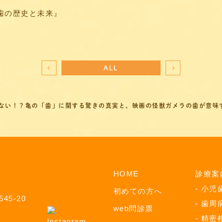
歯の歴史と未来』
ALL
ない！？亀の「歯」に関する驚きの真実と、映画の怪獣ガメラの歯が意味
HOME
診療案
小児
初めての方へ
45-20
歯周
web問診票
精密