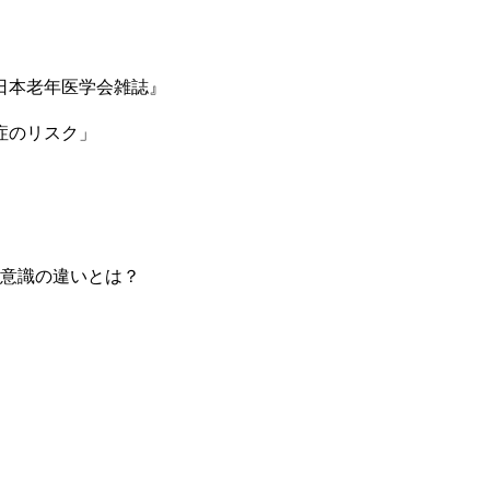
日本老年医学会雑誌』
症のリスク」
康意識の違いとは？