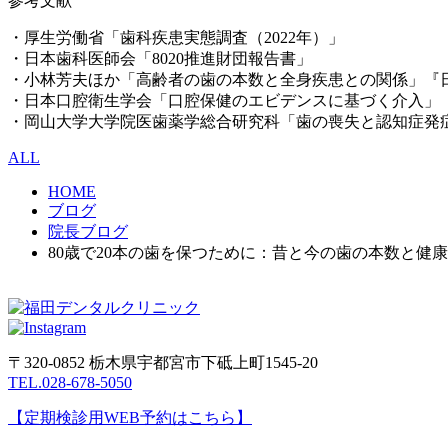
参考文献
・厚生労働省「歯科疾患実態調査（2022年）」
・日本歯科医師会「8020推進財団報告書」
・小林芳夫ほか「高齢者の歯の本数と全身疾患との関係」『
・日本口腔衛生学会「口腔保健のエビデンスに基づく介入」
・岡山大学大学院医歯薬学総合研究科「歯の喪失と認知症発
ALL
HOME
ブログ
院長ブログ
80歳で20本の歯を保つために：昔と今の歯の本数と健
〒320-0852 栃木県宇都宮市下砥上町1545-20
TEL.028-678-5050
【定期検診用WEB予約はこちら】