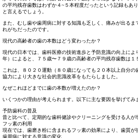
の平均残存歯数はわずか４~５本程度だったという記録もあ
と言えるでしょう。
また、むし歯や歯周病に対する知識も乏しく、痛みが出るま
れがちだったのです。
現代の高齢者の歯の本数はどう変わったか？
現代の日本では、歯科医療の技術進歩と予防意識の向上によ
年）によると、７５歳〜７９歳の高齢者の平均残存歯数は１
これは、８０２０運動（８０歳になっても２０本以上自分の
協力により大きな社会的意識改革をもたらしました。
なぜこれほどまでに歯の本数が増えたのか？
いくつかの理由が考えられます。以下に主な要因を挙げてみ
予防歯科の普及
昔と比べて、定期的な歯科健診やクリーニングを受ける人が
フッ素の利用
現在では、歯磨き粉に含まれるフッ素の効果により、歯質が
歯周病に対する意識の変化