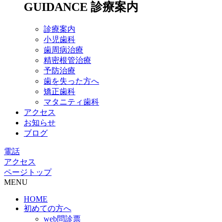
GUIDANCE
診療案内
診療案内
小児歯科
歯周病治療
精密根管治療
予防治療
歯を失った方へ
矯正歯科
マタニティ歯科
アクセス
お知らせ
ブログ
電話
アクセス
ページトップ
MENU
HOME
初めての方へ
web問診票