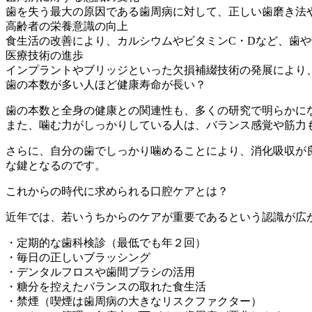
歯を失う最大の原因である歯周病に対して、正しい歯磨き法
高齢者の栄養意識の向上
食生活の改善により、カルシウムやビタミンC・Dなど、歯
医療技術の進歩
インプラントやブリッジといった欠損補綴技術の発展により
歯の本数が多い人ほど健康寿命が長い？
歯の本数と全身の健康との関連性も、多くの研究で明らかに
また、噛む力がしっかりしている人は、バランス感覚や筋力
さらに、自分の歯でしっかり噛めることにより、消化吸収が
な鍵となるのです。
これからの時代に求められる口腔ケアとは？
近年では、若いうちからのケアが重要であるという認識が広
・定期的な歯科検診（最低でも年２回）
・毎日の正しいブラッシング
・デンタルフロスや歯間ブラシの活用
・糖分を控えたバランスの取れた食生活
・禁煙（喫煙は歯周病の大きなリスクファクター）